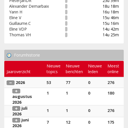
PieterjanDR
23u 39m
Alexander Demarbaix
18u 18m
Yann H
16u 18m
Eline V
15u 46m
Guillaume.C
15u 16m
Eline VDP
14u 42m
Thomas VH
14u 25m
Forumhistorie
Nieuwe
Nieuwe
Nieuwe
Meest
Jaaroverzicht
topics
berichten
leden
online
2026
53
77
0
276
1
1
0
180
augustus
2026
juli
1
1
0
276
2026
juni
7
12
0
175
2026