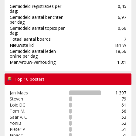
Gemiddeld registraties per
0,45
dag:
Gemiddeld aantal berichten
6,97
per dag:
Gemiddeld aantal topics per
0,66
dag:
Totaal aantal boards:
7
Nieuwste lid:
Ian W
Gemiddeld aantal leden
18,56
online per dag:
Man/vrouw-verhouding:
1.3:1
Top 10 posters
Jan Maes
1 397
Steven
79
Loic DG
61
Tom M.
56
Saar V. O.
53
YoniB
52
Pieter P
51
Janadc
51