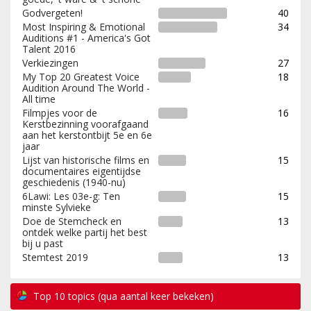
Godvergeten!
40
Most Inspiring & Emotional
34
Auditions #1 - America's Got
Talent 2016
Verkiezingen
27
My Top 20 Greatest Voice
18
Audition Around The World -
All time
Filmpjes voor de
16
Kerstbezinning voorafgaand
aan het kerstontbijt 5e en 6e
jaar
Lijst van historische films en
15
documentaires eigentijdse
geschiedenis (1940-nu)
6Lawi: Les 03e-g: Ten
15
minste Sylvieke
Doe de Stemcheck en
13
ontdek welke partij het best
bij u past
Stemtest 2019
13
Top 10 topics (qua aantal keer bekeken)