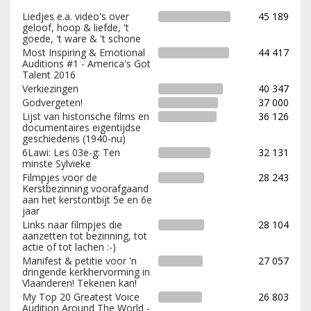
Liedjes e.a. video's over
45 189
geloof, hoop & liefde, 't
goede, 't ware & 't schone
Most Inspiring & Emotional
44 417
Auditions #1 - America's Got
Talent 2016
Verkiezingen
40 347
Godvergeten!
37 000
Lijst van historische films en
36 126
documentaires eigentijdse
geschiedenis (1940-nu)
6Lawi: Les 03e-g: Ten
32 131
minste Sylvieke
Filmpjes voor de
28 243
Kerstbezinning voorafgaand
aan het kerstontbijt 5e en 6e
jaar
Links naar filmpjes die
28 104
aanzetten tot bezinning, tot
actie of tot lachen :-)
Manifest & petitie voor 'n
27 057
dringende kerkhervorming in
Vlaanderen! Tekenen kan!
My Top 20 Greatest Voice
26 803
Audition Around The World -