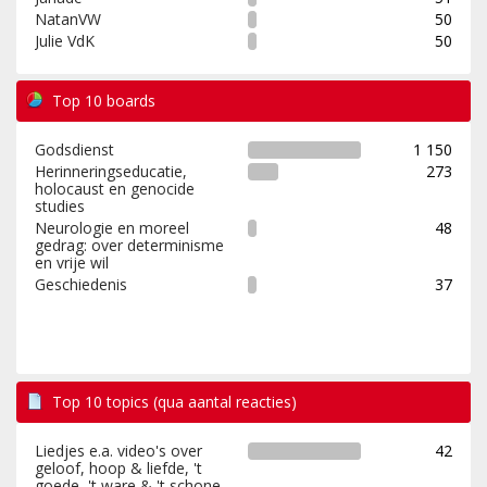
NatanVW
50
Julie VdK
50
Top 10 boards
Godsdienst
1 150
Herinneringseducatie,
273
holocaust en genocide
studies
Neurologie en moreel
48
gedrag: over determinisme
en vrije wil
Geschiedenis
37
Top 10 topics (qua aantal reacties)
Liedjes e.a. video's over
42
geloof, hoop & liefde, 't
goede, 't ware & 't schone