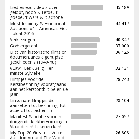
Liedjes e.a. video's over
45 189
geloof, hoop & liefde, 't
goede, 't ware & 't schone
Most Inspiring & Emotional
44 417
Auditions #1 - America's Got
Talent 2016
Verkiezingen
40 347
Godvergeten!
37 000
Lijst van historische films en
36 126
documentaires eigentijdse
geschiedenis (1940-nu)
6Lawi: Les 03e-g: Ten
32 131
minste Sylvieke
Filmpjes voor de
28 243
Kerstbezinning voorafgaand
aan het kerstontbijt 5e en 6e
jaar
Links naar filmpjes die
28 104
aanzetten tot bezinning, tot
actie of tot lachen :-)
Manifest & petitie voor 'n
27 057
dringende kerkhervorming in
Vlaanderen! Tekenen kan!
My Top 20 Greatest Voice
26 803
Audition Around The World -