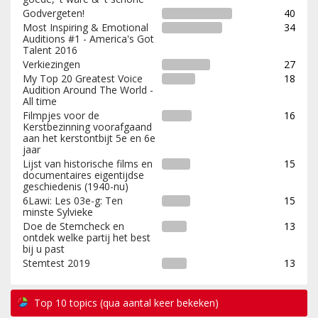
Godvergeten!
40
Most Inspiring & Emotional
34
Auditions #1 - America's Got
Talent 2016
Verkiezingen
27
My Top 20 Greatest Voice
18
Audition Around The World -
All time
Filmpjes voor de
16
Kerstbezinning voorafgaand
aan het kerstontbijt 5e en 6e
jaar
Lijst van historische films en
15
documentaires eigentijdse
geschiedenis (1940-nu)
6Lawi: Les 03e-g: Ten
15
minste Sylvieke
Doe de Stemcheck en
13
ontdek welke partij het best
bij u past
Stemtest 2019
13
Top 10 topics (qua aantal keer bekeken)