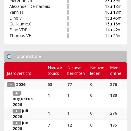
PieterjanDR
23u 39m
Alexander Demarbaix
18u 18m
Yann H
16u 18m
Eline V
15u 46m
Guillaume.C
15u 16m
Eline VDP
14u 42m
Thomas VH
14u 25m
Forumhistorie
Nieuwe
Nieuwe
Nieuwe
Meest
Jaaroverzicht
topics
berichten
leden
online
2026
53
77
0
276
1
1
0
180
augustus
2026
juli
1
1
0
276
2026
juni
7
12
0
175
2026