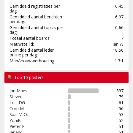
Gemiddeld registraties per
0,45
dag:
Gemiddeld aantal berichten
6,97
per dag:
Gemiddeld aantal topics per
0,66
dag:
Totaal aantal boards:
7
Nieuwste lid:
Ian W
Gemiddeld aantal leden
18,56
online per dag:
Man/vrouw-verhouding:
1.3:1
Top 10 posters
Jan Maes
1 397
Steven
79
Loic DG
61
Tom M.
56
Saar V. O.
53
YoniB
52
Pieter P
51
Janadc
51