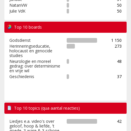
NatanVW
50
Julie VdK
50
Top 10 boards
Godsdienst
1 150
Herinneringseducatie,
273
holocaust en genocide
studies
Neurologie en moreel
48
gedrag: over determinisme
en vrije wil
Geschiedenis
37
Top 10 topics (qua aantal reacties)
Liedjes e.a. video's over
42
geloof, hoop & liefde, 't
goede, 't ware & 't schone