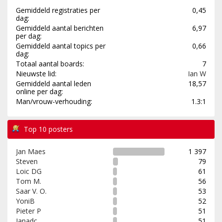
Gemiddeld registraties per
0,45
dag:
Gemiddeld aantal berichten
6,97
per dag:
Gemiddeld aantal topics per
0,66
dag:
Totaal aantal boards:
7
Nieuwste lid:
Ian W
Gemiddeld aantal leden
18,57
online per dag:
Man/vrouw-verhouding:
1.3:1
Top 10 posters
Jan Maes
1 397
Steven
79
Loic DG
61
Tom M.
56
Saar V. O.
53
YoniB
52
Pieter P
51
Janadc
51