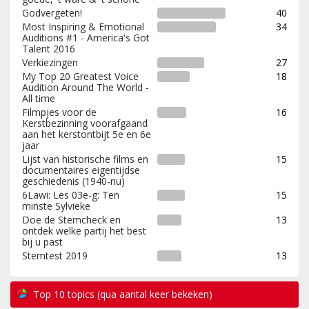
Godvergeten!
40
Most Inspiring & Emotional
34
Auditions #1 - America's Got
Talent 2016
Verkiezingen
27
My Top 20 Greatest Voice
18
Audition Around The World -
All time
Filmpjes voor de
16
Kerstbezinning voorafgaand
aan het kerstontbijt 5e en 6e
jaar
Lijst van historische films en
15
documentaires eigentijdse
geschiedenis (1940-nu)
6Lawi: Les 03e-g: Ten
15
minste Sylvieke
Doe de Stemcheck en
13
ontdek welke partij het best
bij u past
Stemtest 2019
13
Top 10 topics (qua aantal keer bekeken)