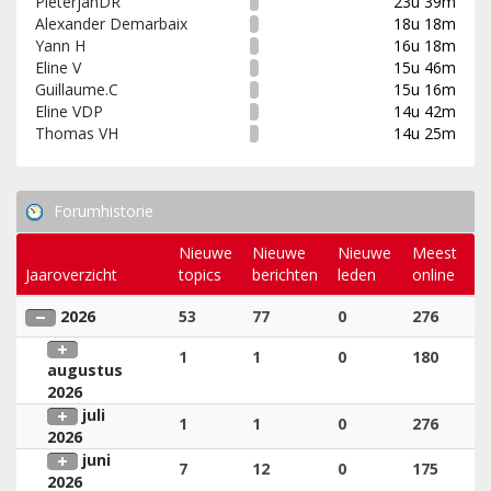
PieterjanDR
23u 39m
Alexander Demarbaix
18u 18m
Yann H
16u 18m
Eline V
15u 46m
Guillaume.C
15u 16m
Eline VDP
14u 42m
Thomas VH
14u 25m
Forumhistorie
Nieuwe
Nieuwe
Nieuwe
Meest
Jaaroverzicht
topics
berichten
leden
online
2026
53
77
0
276
1
1
0
180
augustus
2026
juli
1
1
0
276
2026
juni
7
12
0
175
2026