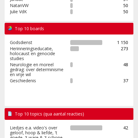
NatanVW
50
Julie VdK
50
Top 10 boards
Godsdienst
1 150
Herinneringseducatie,
273
holocaust en genocide
studies
Neurologie en moreel
48
gedrag: over determinisme
en vrije wil
Geschiedenis
37
Top 10 topics (qua aantal reacties)
Liedjes e.a. video's over
42
geloof, hoop & liefde, 't
goede, 't ware & 't schone