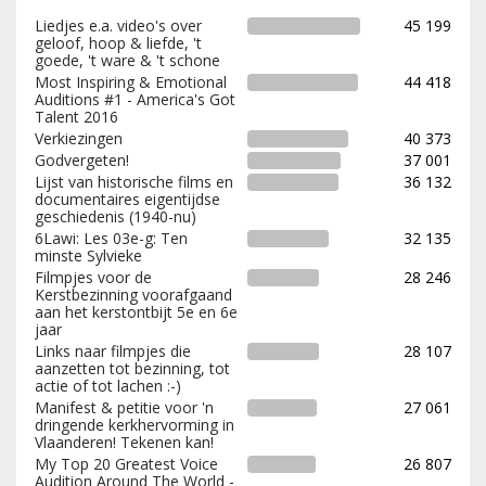
Liedjes e.a. video's over
45 199
geloof, hoop & liefde, 't
goede, 't ware & 't schone
Most Inspiring & Emotional
44 418
Auditions #1 - America's Got
Talent 2016
Verkiezingen
40 373
Godvergeten!
37 001
Lijst van historische films en
36 132
documentaires eigentijdse
geschiedenis (1940-nu)
6Lawi: Les 03e-g: Ten
32 135
minste Sylvieke
Filmpjes voor de
28 246
Kerstbezinning voorafgaand
aan het kerstontbijt 5e en 6e
jaar
Links naar filmpjes die
28 107
aanzetten tot bezinning, tot
actie of tot lachen :-)
Manifest & petitie voor 'n
27 061
dringende kerkhervorming in
Vlaanderen! Tekenen kan!
My Top 20 Greatest Voice
26 807
Audition Around The World -