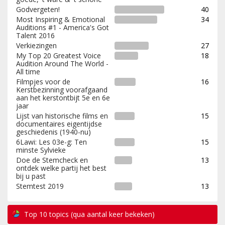
Godvergeten!
40
Most Inspiring & Emotional
34
Auditions #1 - America's Got
Talent 2016
Verkiezingen
27
My Top 20 Greatest Voice
18
Audition Around The World -
All time
Filmpjes voor de
16
Kerstbezinning voorafgaand
aan het kerstontbijt 5e en 6e
jaar
Lijst van historische films en
15
documentaires eigentijdse
geschiedenis (1940-nu)
6Lawi: Les 03e-g: Ten
15
minste Sylvieke
Doe de Stemcheck en
13
ontdek welke partij het best
bij u past
Stemtest 2019
13
Top 10 topics (qua aantal keer bekeken)