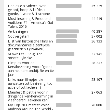
Liedjes e.a. video's over
45 225
geloof, hoop & liefde, 't
goede, 't ware & 't schone
Most Inspiring & Emotional
44 419
Auditions #1 - America's Got
Talent 2016
Verkiezingen
40 387
Godvergeten!
37 002
Lijst van historische films en
36 133
documentaires eigentijdse
geschiedenis (1940-nu)
6Lawi: Les 03e-g: Ten
32 141
minste Sylvieke
Filmpjes voor de
28 247
Kerstbezinning voorafgaand
aan het kerstontbijt 5e en 6e
jaar
Links naar filmpjes die
28 107
aanzetten tot bezinning, tot
actie of tot lachen :-)
Manifest & petitie voor 'n
27 063
dringende kerkhervorming in
Vlaanderen! Tekenen kan!
My Top 20 Greatest Voice
26 808
Audition Around The World -