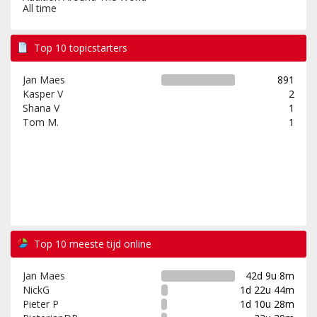
All time
Top 10 topicstarters
Jan Maes
891
Kasper V
2
Shana V
1
Tom M.
1
Top 10 meeste tijd online
Jan Maes
42d 9u 8m
NickG
1d 22u 44m
Pieter P
1d 10u 28m