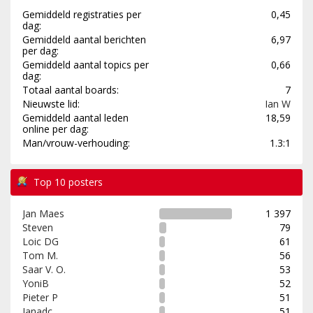
Gemiddeld registraties per
0,45
dag:
Gemiddeld aantal berichten
6,97
per dag:
Gemiddeld aantal topics per
0,66
dag:
Totaal aantal boards:
7
Nieuwste lid:
Ian W
Gemiddeld aantal leden
18,59
online per dag:
Man/vrouw-verhouding:
1.3:1
Top 10 posters
Jan Maes
1 397
Steven
79
Loic DG
61
Tom M.
56
Saar V. O.
53
YoniB
52
Pieter P
51
Janadc
51