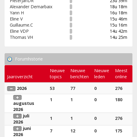
PieterjanDR
23u 39m
Alexander Demarbaix
18u 18m
Yann H
16u 18m
Eline V
15u 46m
Guillaume.C
15u 16m
Eline VDP
14u 42m
Thomas VH
14u 25m
Forumhistorie
Nieuwe
Nieuwe
Nieuwe
Meest
Jaaroverzicht
topics
berichten
leden
online
2026
53
77
0
276
1
1
0
180
augustus
2026
juli
1
1
0
276
2026
juni
7
12
0
175
2026