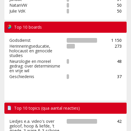
NatanVW
50
Julie VdK
50
Top 10 boards
Godsdienst
1 150
Herinneringseducatie,
273
holocaust en genocide
studies
Neurologie en moreel
48
gedrag: over determinisme
en vrije wil
Geschiedenis
37
Top 10 topics (qua aantal reacties)
Liedjes e.a. video's over
42
geloof, hoop & liefde, 't
goede, 't ware & 't schone