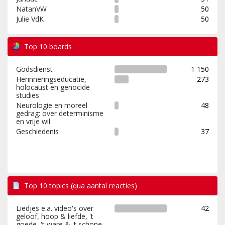
NatanVW
50
Julie VdK
50
Top 10 boards
Godsdienst
1 150
Herinneringseducatie,
273
holocaust en genocide
studies
Neurologie en moreel
48
gedrag: over determinisme
en vrije wil
Geschiedenis
37
Top 10 topics (qua aantal reacties)
Liedjes e.a. video's over
42
geloof, hoop & liefde, 't
goede, 't ware & 't schone