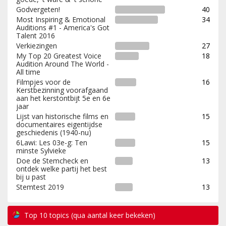
Godvergeten!
40
Most Inspiring & Emotional
34
Auditions #1 - America's Got
Talent 2016
Verkiezingen
27
My Top 20 Greatest Voice
18
Audition Around The World -
All time
Filmpjes voor de
16
Kerstbezinning voorafgaand
aan het kerstontbijt 5e en 6e
jaar
Lijst van historische films en
15
documentaires eigentijdse
geschiedenis (1940-nu)
6Lawi: Les 03e-g: Ten
15
minste Sylvieke
Doe de Stemcheck en
13
ontdek welke partij het best
bij u past
Stemtest 2019
13
Top 10 topics (qua aantal keer bekeken)