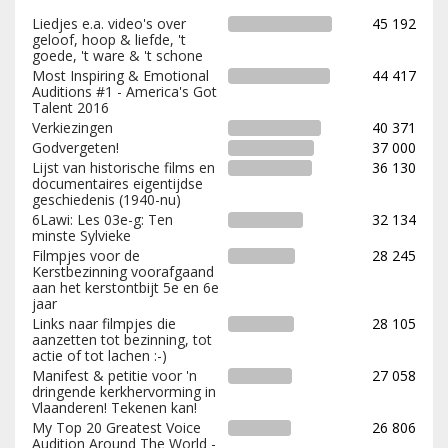
Liedjes e.a. video's over
45 192
geloof, hoop & liefde, 't
goede, 't ware & 't schone
Most Inspiring & Emotional
44 417
Auditions #1 - America's Got
Talent 2016
Verkiezingen
40 371
Godvergeten!
37 000
Lijst van historische films en
36 130
documentaires eigentijdse
geschiedenis (1940-nu)
6Lawi: Les 03e-g: Ten
32 134
minste Sylvieke
Filmpjes voor de
28 245
Kerstbezinning voorafgaand
aan het kerstontbijt 5e en 6e
jaar
Links naar filmpjes die
28 105
aanzetten tot bezinning, tot
actie of tot lachen :-)
Manifest & petitie voor 'n
27 058
dringende kerkhervorming in
Vlaanderen! Tekenen kan!
My Top 20 Greatest Voice
26 806
Audition Around The World -