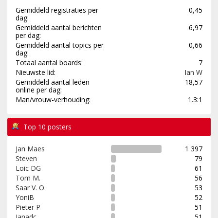
Gemiddeld registraties per
0,45
dag:
Gemiddeld aantal berichten
6,97
per dag:
Gemiddeld aantal topics per
0,66
dag:
Totaal aantal boards:
7
Nieuwste lid:
Ian W
Gemiddeld aantal leden
18,57
online per dag:
Man/vrouw-verhouding:
1.3:1
Top 10 posters
Jan Maes
1 397
Steven
79
Loic DG
61
Tom M.
56
Saar V. O.
53
YoniB
52
Pieter P
51
Janadc
51