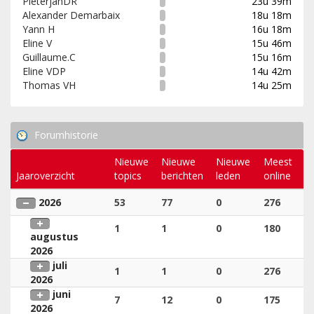
PieterjanDR
23u 39m
Alexander Demarbaix
18u 18m
Yann H
16u 18m
Eline V
15u 46m
Guillaume.C
15u 16m
Eline VDP
14u 42m
Thomas VH
14u 25m
Forumhistorie
Nieuwe
Nieuwe
Nieuwe
Meest
Jaaroverzicht
topics
berichten
leden
online
2026
53
77
0
276
1
1
0
180
augustus
2026
juli
1
1
0
276
2026
juni
7
12
0
175
2026