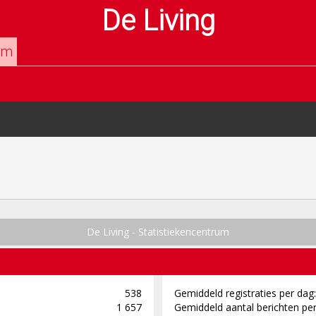
De Living
um
De Living - Statistiekencentrum
538
Gemiddeld registraties per dag:
1 657
Gemiddeld aantal berichten per