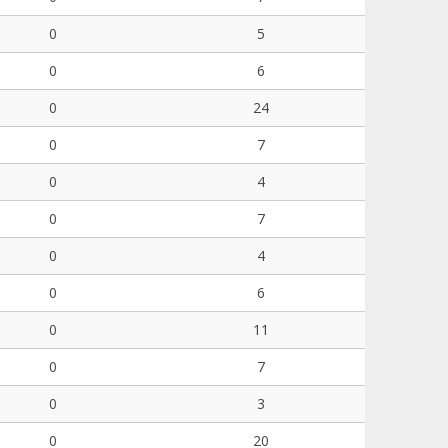
0
5
0
6
0
24
0
7
0
4
0
7
0
4
0
6
0
11
0
7
0
3
0
20