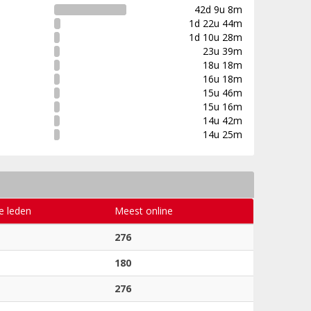
42d 9u 8m
1d 22u 44m
1d 10u 28m
23u 39m
18u 18m
16u 18m
15u 46m
15u 16m
14u 42m
14u 25m
e leden
Meest online
276
180
276