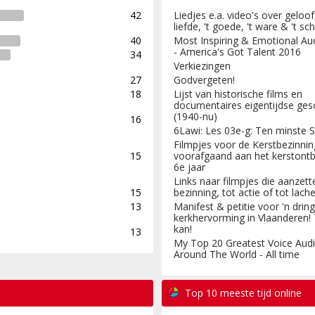
42
Liedjes e.a. video's over geloo
liefde, 't goede, 't ware & 't s
40
Most Inspiring & Emotional Au
- America's Got Talent 2016
34
Verkiezingen
27
Godvergeten!
18
Lijst van historische films en
documentaires eigentijdse ges
(1940-nu)
16
6Lawi: Les 03e-g: Ten minste S
Filmpjes voor de Kerstbezinnin
15
voorafgaand aan het kerstontbi
6e jaar
Links naar filmpjes die aanzett
15
bezinning, tot actie of tot lache
13
Manifest & petitie voor 'n drin
kerkhervorming in Vlaanderen!
kan!
13
My Top 20 Greatest Voice Audi
Around The World - All time
Top 10 meeste tijd online