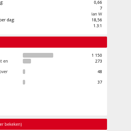
g:
0,66
7
Ian W
per dag:
18,56
1.3:1
1 150
t en
273
over
48
37
eer bekeken)