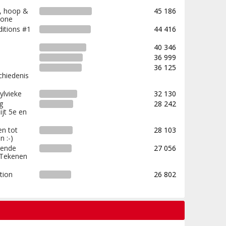
f, hoop &
45 186
chone
ditions #1
44 416
40 346
36 999
36 125
chiedenis
ylvieke
32 130
g
28 242
jt 5e en
en tot
28 103
n :-)
gende
27 056
 Tekenen
tion
26 802