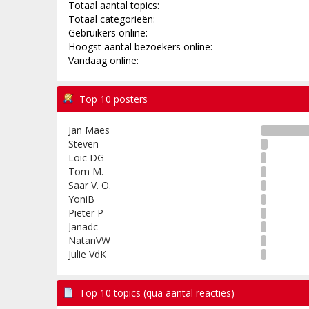
Totaal aantal topics:
Totaal categorieën:
Gebruikers online:
Hoogst aantal bezoekers online:
Vandaag online:
Top 10 posters
Jan Maes
Steven
Loic DG
Tom M.
Saar V. O.
YoniB
Pieter P
Janadc
NatanVW
Julie VdK
Top 10 topics (qua aantal reacties)