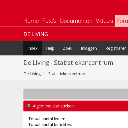
Home
Foto's
Documenten
Video’s
For
DE LIVING
Index
Help
Zoek
Inloggen
Registreren
De Living - Statistiekencentrum
De Living
Statistiekencentrum
Algemene statistieken
Totaal aantal leden:
Totaal aantal berichten: