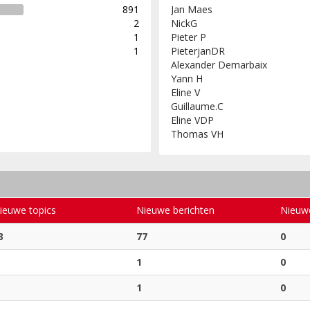
891
Jan Maes
2
NickG
1
Pieter P
1
PieterjanDR
Alexander Demarbaix
Yann H
Eline V
Guillaume.C
Eline VDP
Thomas VH
ieuwe topics
Nieuwe berichten
Nieuw
3
77
0
1
0
1
0