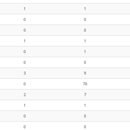
1
1
0
0
0
0
1
1
0
1
0
0
3
9
0
70
2
7
1
1
0
0
0
0