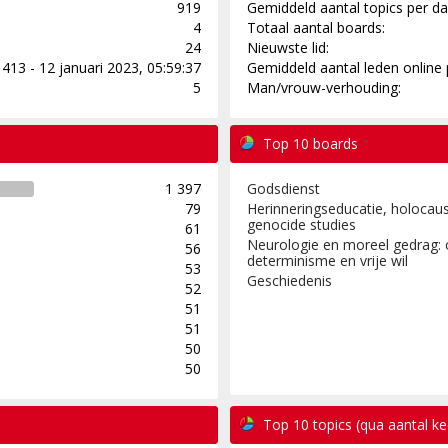
919
Gemiddeld aantal topics per da
4
Totaal aantal boards:
24
Nieuwste lid:
413 - 12 januari 2023, 05:59:37
Gemiddeld aantal leden online 
5
Man/vrouw-verhouding:
Top 10 boards
1 397
Godsdienst
79
Herinneringseducatie, holocaus
genocide studies
61
Neurologie en moreel gedrag: 
56
determinisme en vrije wil
53
Geschiedenis
52
51
51
50
50
Top 10 topics (qua aantal k