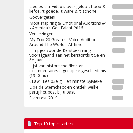
Liedjes e.a. video's over geloof, hoop &
liefde, 't goede, 't ware & 't schone
Godvergeten!
Most Inspiring & Emotional Auditions #1
- America's Got Talent 2016
Verkiezingen
My Top 20 Greatest Voice Audition
Around The World - All time
Filmpjes voor de Kerstbezinning
voorafgaand aan het kerstontbijt 5e en
6e jaar
Lijst van historische films en
documentaires eigentijdse geschiedenis
(1940-nu)
6Lawi: Les 03e-g: Ten minste Sylvieke
Doe de Stemcheck en ontdek welke
partij het best bij u past
Stemtest 2019
Top 10 topicstarters