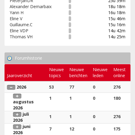
PieterjanDR
23u 39m
Alexander Demarbaix
18u 18m
Yann H
16u 18m
Eline V
15u 46m
Guillaume.C
15u 16m
Eline VDP
14u 42m
Thomas VH
14u 25m
Forumhistorie
Nieuwe
Nieuwe
Nieuwe
Meest
Jaaroverzicht
topics
berichten
leden
online
2026
53
77
0
276
1
1
0
180
augustus
2026
juli
1
1
0
276
2026
juni
7
12
0
175
2026