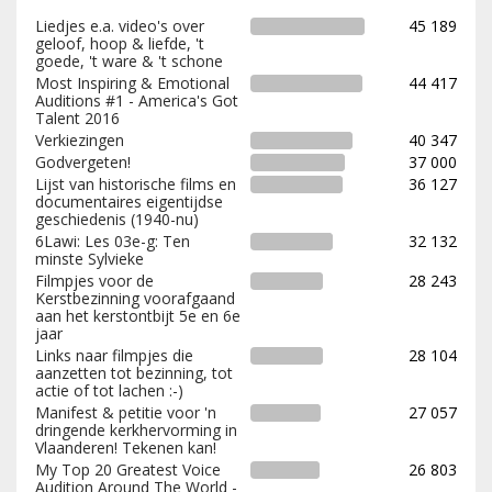
Liedjes e.a. video's over
45 189
geloof, hoop & liefde, 't
goede, 't ware & 't schone
Most Inspiring & Emotional
44 417
Auditions #1 - America's Got
Talent 2016
Verkiezingen
40 347
Godvergeten!
37 000
Lijst van historische films en
36 127
documentaires eigentijdse
geschiedenis (1940-nu)
6Lawi: Les 03e-g: Ten
32 132
minste Sylvieke
Filmpjes voor de
28 243
Kerstbezinning voorafgaand
aan het kerstontbijt 5e en 6e
jaar
Links naar filmpjes die
28 104
aanzetten tot bezinning, tot
actie of tot lachen :-)
Manifest & petitie voor 'n
27 057
dringende kerkhervorming in
Vlaanderen! Tekenen kan!
My Top 20 Greatest Voice
26 803
Audition Around The World -