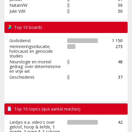
NatanVW
50
Julie VdK
50
Top 10 boards
Godsdienst
1 150
Herinneringseducatie,
273
holocaust en genocide
studies
Neurologie en moreel
48
gedrag: over determinisme
en vrije wil
Geschiedenis
37
Top 10 topics (qua aantal reacties)
Liedjes e.a. video's over
42
geloof, hoop & liefde, 't
goede, 't ware & 't schone