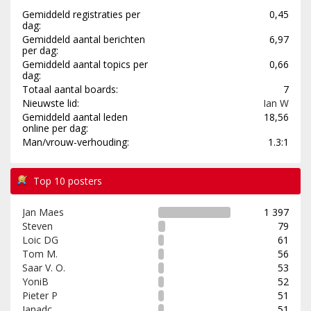
Gemiddeld registraties per
0,45
dag:
Gemiddeld aantal berichten
6,97
per dag:
Gemiddeld aantal topics per
0,66
dag:
Totaal aantal boards:
7
Nieuwste lid:
Ian W
Gemiddeld aantal leden
18,56
online per dag:
Man/vrouw-verhouding:
1.3:1
Top 10 posters
Jan Maes
1 397
Steven
79
Loic DG
61
Tom M.
56
Saar V. O.
53
YoniB
52
Pieter P
51
Janadc
51