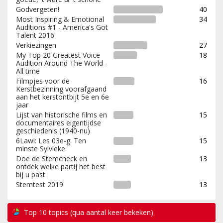
Godvergeten!
40
Most Inspiring & Emotional
34
Auditions #1 - America's Got
Talent 2016
Verkiezingen
27
My Top 20 Greatest Voice
18
Audition Around The World -
All time
Filmpjes voor de
16
Kerstbezinning voorafgaand
aan het kerstontbijt 5e en 6e
jaar
Lijst van historische films en
15
documentaires eigentijdse
geschiedenis (1940-nu)
6Lawi: Les 03e-g: Ten
15
minste Sylvieke
Doe de Stemcheck en
13
ontdek welke partij het best
bij u past
Stemtest 2019
13
Top 10 topics (qua aantal keer bekeken)