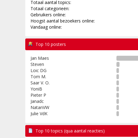
Totaal aantal topics:
Totaal categorieën:
Gebruikers online:
Hoogst aantal bezoekers online:
Vandaag online:
Top 10 posters
Jan Maes
Steven
Loic DG
Tom M.
Saar V. O.
YoniB
Pieter P
Janadc
NatanVW
Julie VdK
Top 10 topics (qua aantal reacties)