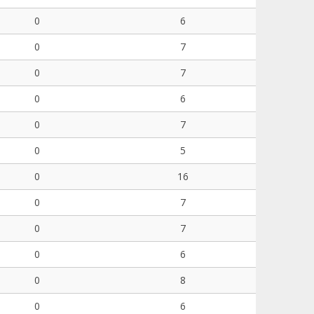
0
6
0
7
0
7
0
6
0
7
0
5
0
16
0
7
0
7
0
6
0
8
0
6