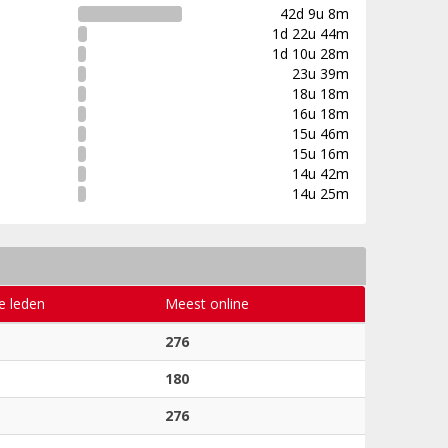
42d 9u 8m
1d 22u 44m
1d 10u 28m
23u 39m
18u 18m
16u 18m
15u 46m
15u 16m
14u 42m
14u 25m
e leden
Meest online
276
180
276