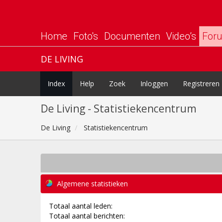
Home
Foto's
Documenten
Video’s
For
DE LIVING
Index
Help
Zoek
Inloggen
Registreren
De Living - Statistiekencentrum
De Living
Statistiekencentrum
Algemene statistieken
Totaal aantal leden:
Totaal aantal berichten: