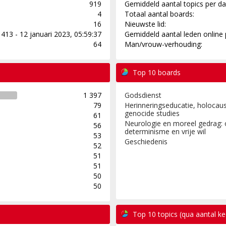
919
Gemiddeld aantal topics per da
4
Totaal aantal boards:
16
Nieuwste lid:
413 - 12 januari 2023, 05:59:37
Gemiddeld aantal leden online 
64
Man/vrouw-verhouding:
Top 10 boards
1 397
Godsdienst
79
Herinneringseducatie, holocaus
genocide studies
61
Neurologie en moreel gedrag: 
56
determinisme en vrije wil
53
Geschiedenis
52
51
51
50
50
Top 10 topics (qua aantal k