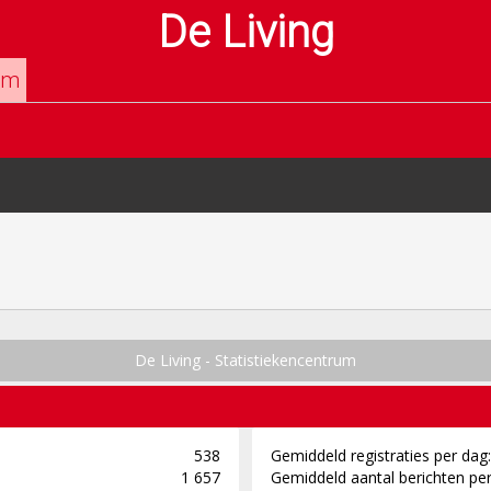
De Living
um
De Living - Statistiekencentrum
538
Gemiddeld registraties per dag:
1 657
Gemiddeld aantal berichten per