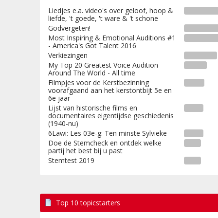
Liedjes e.a. video's over geloof, hoop &
liefde, 't goede, 't ware & 't schone
Godvergeten!
Most Inspiring & Emotional Auditions #1
- America's Got Talent 2016
Verkiezingen
My Top 20 Greatest Voice Audition
Around The World - All time
Filmpjes voor de Kerstbezinning
voorafgaand aan het kerstontbijt 5e en
6e jaar
Lijst van historische films en
documentaires eigentijdse geschiedenis
(1940-nu)
6Lawi: Les 03e-g: Ten minste Sylvieke
Doe de Stemcheck en ontdek welke
partij het best bij u past
Stemtest 2019
Top 10 topicstarters