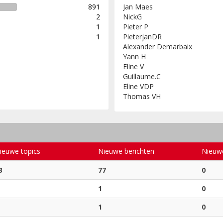
891
Jan Maes
2
NickG
1
Pieter P
1
PieterjanDR
Alexander Demarbaix
Yann H
Eline V
Guillaume.C
Eline VDP
Thomas VH
ieuwe topics
Nieuwe berichten
Nieuw
3
77
0
1
0
1
0