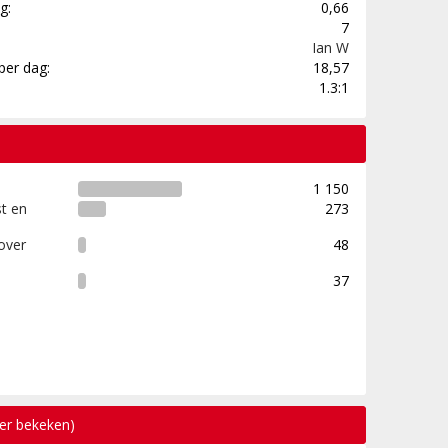
g:
0,66
7
Ian W
per dag:
18,57
1.3:1
1 150
t en
273
over
48
37
eer bekeken)