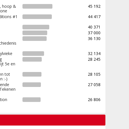
f, hoop &
45 192
chone
ditions #1
44 417
40 371
37 000
36 130
chiedenis
ylvieke
32 134
g
28 245
jt 5e en
en tot
28 105
n :-)
gende
27 058
 Tekenen
tion
26 806