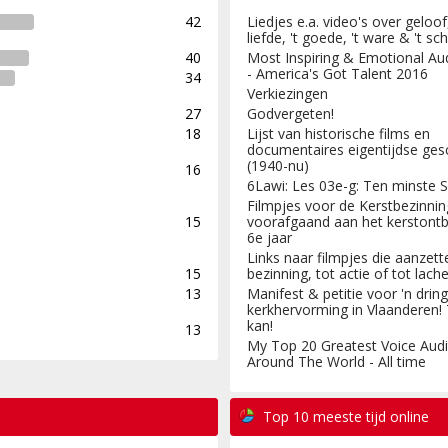
42
Liedjes e.a. video's over geloo
liefde, 't goede, 't ware & 't s
40
Most Inspiring & Emotional Au
- America's Got Talent 2016
34
Verkiezingen
27
Godvergeten!
18
Lijst van historische films en
documentaires eigentijdse ges
(1940-nu)
16
6Lawi: Les 03e-g: Ten minste S
Filmpjes voor de Kerstbezinnin
15
voorafgaand aan het kerstontbi
6e jaar
Links naar filmpjes die aanzett
15
bezinning, tot actie of tot lache
13
Manifest & petitie voor 'n drin
kerkhervorming in Vlaanderen!
kan!
13
My Top 20 Greatest Voice Audi
Around The World - All time
Top 10 meeste tijd online