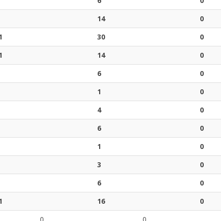
6
0
14
0
1
30
0
1
14
0
6
0
1
0
4
0
6
0
1
0
3
0
6
0
1
16
0
0
0