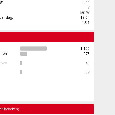
g:
0,66
7
Ian W
per dag:
18,64
1.3:1
1 150
t en
273
over
48
37
eer bekeken)