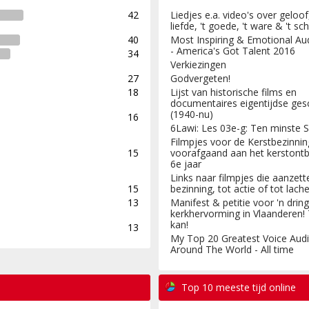
42
Liedjes e.a. video's over geloo
liefde, 't goede, 't ware & 't s
40
Most Inspiring & Emotional Au
- America's Got Talent 2016
34
Verkiezingen
27
Godvergeten!
18
Lijst van historische films en
documentaires eigentijdse ges
(1940-nu)
16
6Lawi: Les 03e-g: Ten minste S
Filmpjes voor de Kerstbezinnin
15
voorafgaand aan het kerstontbi
6e jaar
Links naar filmpjes die aanzett
15
bezinning, tot actie of tot lache
13
Manifest & petitie voor 'n drin
kerkhervorming in Vlaanderen!
kan!
13
My Top 20 Greatest Voice Audi
Around The World - All time
Top 10 meeste tijd online