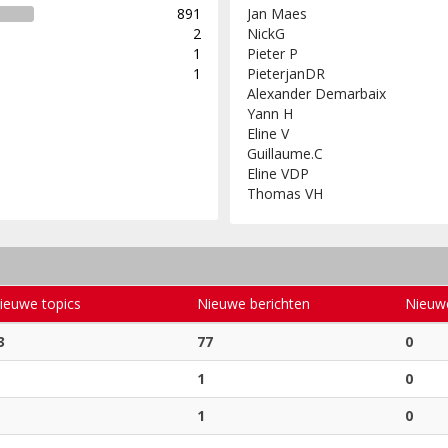
891
Jan Maes
2
NickG
1
Pieter P
1
PieterjanDR
Alexander Demarbaix
Yann H
Eline V
Guillaume.C
Eline VDP
Thomas VH
ieuwe topics
Nieuwe berichten
Nieuw
3
77
0
1
0
1
0