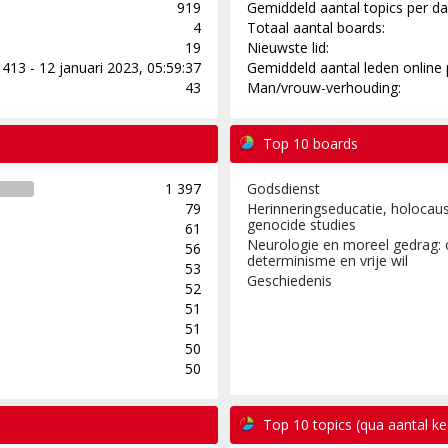
919
Gemiddeld aantal topics per da
4
Totaal aantal boards:
19
Nieuwste lid:
413 - 12 januari 2023, 05:59:37
Gemiddeld aantal leden online 
43
Man/vrouw-verhouding:
Top 10 boards
1 397
Godsdienst
79
Herinneringseducatie, holocaus
genocide studies
61
Neurologie en moreel gedrag: 
56
determinisme en vrije wil
53
Geschiedenis
52
51
51
50
50
Top 10 topics (qua aantal k