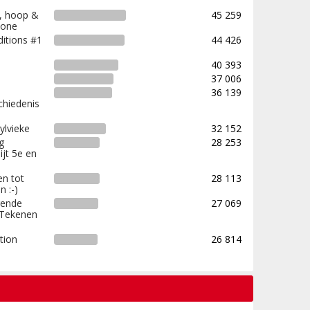
f, hoop &
45 259
chone
ditions #1
44 426
40 393
37 006
36 139
chiedenis
ylvieke
32 152
g
28 253
jt 5e en
en tot
28 113
n :-)
gende
27 069
 Tekenen
tion
26 814