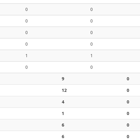
0
0
0
0
0
0
0
0
1
1
0
0
9
0
12
0
4
0
1
0
6
0
6
0