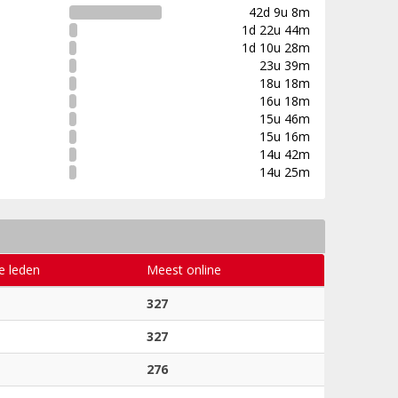
42d 9u 8m
1d 22u 44m
1d 10u 28m
23u 39m
18u 18m
16u 18m
15u 46m
15u 16m
14u 42m
14u 25m
e leden
Meest online
327
327
276