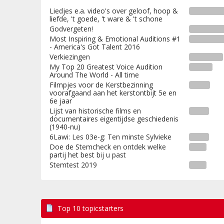
Liedjes e.a. video's over geloof, hoop &
liefde, 't goede, 't ware & 't schone
Godvergeten!
Most Inspiring & Emotional Auditions #1
- America's Got Talent 2016
Verkiezingen
My Top 20 Greatest Voice Audition
Around The World - All time
Filmpjes voor de Kerstbezinning
voorafgaand aan het kerstontbijt 5e en
6e jaar
Lijst van historische films en
documentaires eigentijdse geschiedenis
(1940-nu)
6Lawi: Les 03e-g: Ten minste Sylvieke
Doe de Stemcheck en ontdek welke
partij het best bij u past
Stemtest 2019
Top 10 topicstarters