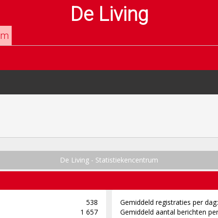
De Living
um
De Living - Statistiekencentrum
538
Gemiddeld registraties per dag:
1 657
Gemiddeld aantal berichten per