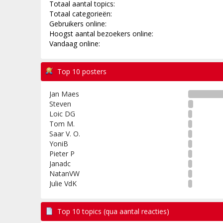
Totaal aantal topics:
Totaal categorieën:
Gebruikers online:
Hoogst aantal bezoekers online:
Vandaag online:
Top 10 posters
Jan Maes
Steven
Loic DG
Tom M.
Saar V. O.
YoniB
Pieter P
Janadc
NatanVW
Julie VdK
Top 10 topics (qua aantal reacties)