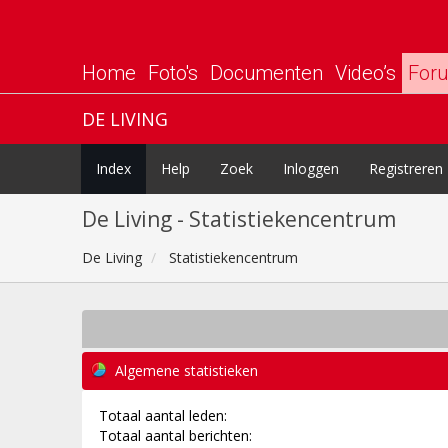
Home
Foto's
Documenten
Video’s
For
DE LIVING
Index
Help
Zoek
Inloggen
Registreren
De Living - Statistiekencentrum
De Living
Statistiekencentrum
Algemene statistieken
Totaal aantal leden:
Totaal aantal berichten: