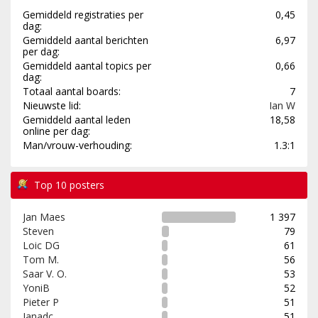
Gemiddeld registraties per
0,45
dag:
Gemiddeld aantal berichten
6,97
per dag:
Gemiddeld aantal topics per
0,66
dag:
Totaal aantal boards:
7
Nieuwste lid:
Ian W
Gemiddeld aantal leden
18,58
online per dag:
Man/vrouw-verhouding:
1.3:1
Top 10 posters
Jan Maes
1 397
Steven
79
Loic DG
61
Tom M.
56
Saar V. O.
53
YoniB
52
Pieter P
51
Janadc
51