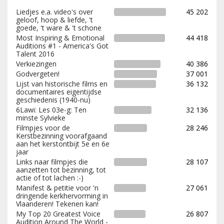
Liedjes e.a. video's over
45 202
geloof, hoop & liefde, 't
goede, 't ware & 't schone
Most Inspiring & Emotional
44 418
Auditions #1 - America's Got
Talent 2016
Verkiezingen
40 386
Godvergeten!
37 001
Lijst van historische films en
36 132
documentaires eigentijdse
geschiedenis (1940-nu)
6Lawi: Les 03e-g: Ten
32 136
minste Sylvieke
Filmpjes voor de
28 246
Kerstbezinning voorafgaand
aan het kerstontbijt 5e en 6e
jaar
Links naar filmpjes die
28 107
aanzetten tot bezinning, tot
actie of tot lachen :-)
Manifest & petitie voor 'n
27 061
dringende kerkhervorming in
Vlaanderen! Tekenen kan!
My Top 20 Greatest Voice
26 807
Audition Around The World -