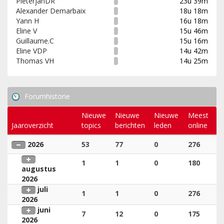
PieterjanDR
23u 39m
Alexander Demarbaix
18u 18m
Yann H
16u 18m
Eline V
15u 46m
Guillaume.C
15u 16m
Eline VDP
14u 42m
Thomas VH
14u 25m
Forumhistorie
Nieuwe
Nieuwe
Nieuwe
Meest
Jaaroverzicht
topics
berichten
leden
online
2026
53
77
0
276
1
1
0
180
augustus
2026
juli
1
1
0
276
2026
juni
7
12
0
175
2026