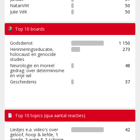
NatanVW
50
Julie VdK
50
Top 10 boards
Godsdienst
1 150
Herinneringseducatie,
273
holocaust en genocide
studies
Neurologie en moreel
48
gedrag: over determinisme
en vrije wil
Geschiedenis
37
Top 10 topics (qua aantal reacties)
Liedjes e.a. video's over
42
geloof, hoop & liefde, 't
goede, 't ware & 't schone