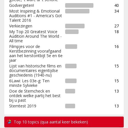
Godvergeten!
40
Most Inspiring & Emotional
34
Auditions #1 - America's Got
Talent 2016
Verkiezingen
27
My Top 20 Greatest Voice
18
Audition Around The World -
All time
Filmpjes voor de
16
Kerstbezinning voorafgaand
aan het kerstontbijt 5e en 6e
jaar
Lijst van historische films en
15
documentaires eigentijdse
geschiedenis (1940-nu)
6Lawi: Les 03e-g: Ten
15
minste Sylvieke
Doe de Stemcheck en
13
ontdek welke partij het best
bij u past
Stemtest 2019
13
Top 10 topics (qua aantal keer bekeken)