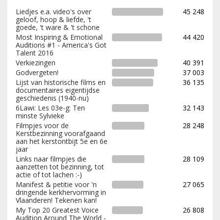
Liedjes e.a. video's over
45 248
geloof, hoop & liefde, 't
goede, 't ware & 't schone
Most Inspiring & Emotional
44 420
Auditions #1 - America's Got
Talent 2016
Verkiezingen
40 391
Godvergeten!
37 003
Lijst van historische films en
36 135
documentaires eigentijdse
geschiedenis (1940-nu)
6Lawi: Les 03e-g: Ten
32 143
minste Sylvieke
Filmpjes voor de
28 248
Kerstbezinning voorafgaand
aan het kerstontbijt 5e en 6e
jaar
Links naar filmpjes die
28 109
aanzetten tot bezinning, tot
actie of tot lachen :-)
Manifest & petitie voor 'n
27 065
dringende kerkhervorming in
Vlaanderen! Tekenen kan!
My Top 20 Greatest Voice
26 808
Audition Around The World -