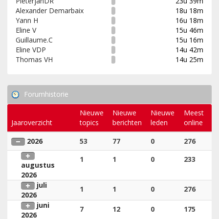
PieterjanDR
23u 39m
Alexander Demarbaix
18u 18m
Yann H
16u 18m
Eline V
15u 46m
Guillaume.C
15u 16m
Eline VDP
14u 42m
Thomas VH
14u 25m
Forumhistorie
Nieuwe
Nieuwe
Nieuwe
Meest
Jaaroverzicht
topics
berichten
leden
online
2026
53
77
0
276
1
1
0
233
augustus
2026
juli
1
1
0
276
2026
juni
7
12
0
175
2026