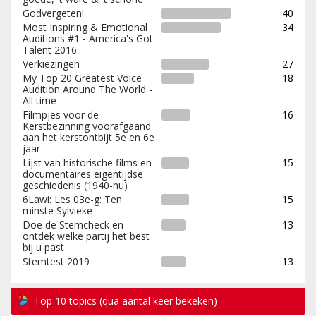
Godvergeten!
40
Most Inspiring & Emotional
34
Auditions #1 - America's Got
Talent 2016
Verkiezingen
27
My Top 20 Greatest Voice
18
Audition Around The World -
All time
Filmpjes voor de
16
Kerstbezinning voorafgaand
aan het kerstontbijt 5e en 6e
jaar
Lijst van historische films en
15
documentaires eigentijdse
geschiedenis (1940-nu)
6Lawi: Les 03e-g: Ten
15
minste Sylvieke
Doe de Stemcheck en
13
ontdek welke partij het best
bij u past
Stemtest 2019
13
Top 10 topics (qua aantal keer bekeken)