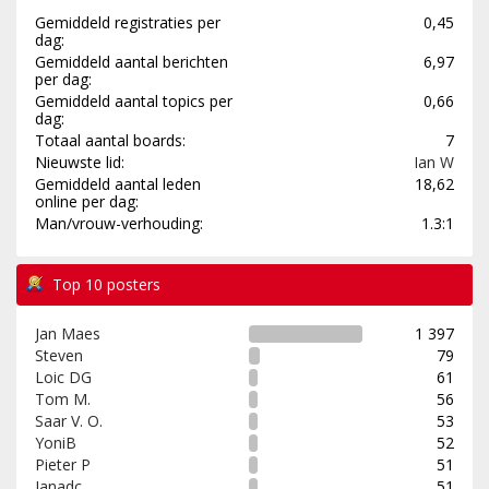
Gemiddeld registraties per
0,45
dag:
Gemiddeld aantal berichten
6,97
per dag:
Gemiddeld aantal topics per
0,66
dag:
Totaal aantal boards:
7
Nieuwste lid:
Ian W
Gemiddeld aantal leden
18,62
online per dag:
Man/vrouw-verhouding:
1.3:1
Top 10 posters
Jan Maes
1 397
Steven
79
Loic DG
61
Tom M.
56
Saar V. O.
53
YoniB
52
Pieter P
51
Janadc
51