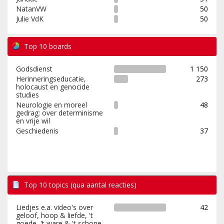
NatanVW
50
Julie VdK
50
Top 10 boards
Godsdienst
1 150
Herinneringseducatie,
273
holocaust en genocide
studies
Neurologie en moreel
48
gedrag: over determinisme
en vrije wil
Geschiedenis
37
Top 10 topics (qua aantal reacties)
Liedjes e.a. video's over
42
geloof, hoop & liefde, 't
goede, 't ware & 't schone