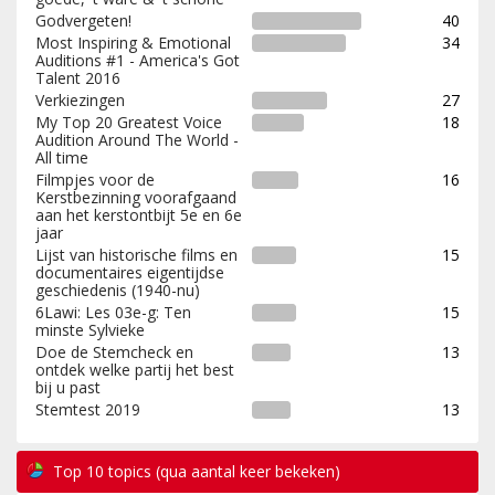
Godvergeten!
40
Most Inspiring & Emotional
34
Auditions #1 - America's Got
Talent 2016
Verkiezingen
27
My Top 20 Greatest Voice
18
Audition Around The World -
All time
Filmpjes voor de
16
Kerstbezinning voorafgaand
aan het kerstontbijt 5e en 6e
jaar
Lijst van historische films en
15
documentaires eigentijdse
geschiedenis (1940-nu)
6Lawi: Les 03e-g: Ten
15
minste Sylvieke
Doe de Stemcheck en
13
ontdek welke partij het best
bij u past
Stemtest 2019
13
Top 10 topics (qua aantal keer bekeken)