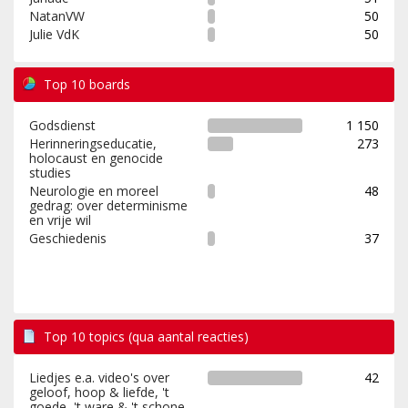
NatanVW
50
Julie VdK
50
Top 10 boards
Godsdienst
1 150
Herinneringseducatie,
273
holocaust en genocide
studies
Neurologie en moreel
48
gedrag: over determinisme
en vrije wil
Geschiedenis
37
Top 10 topics (qua aantal reacties)
Liedjes e.a. video's over
42
geloof, hoop & liefde, 't
goede, 't ware & 't schone