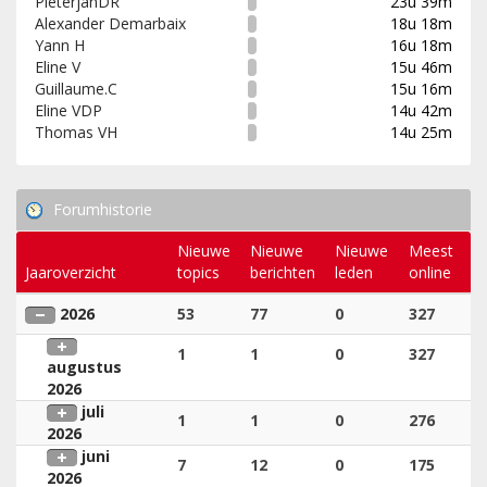
PieterjanDR
23u 39m
Alexander Demarbaix
18u 18m
Yann H
16u 18m
Eline V
15u 46m
Guillaume.C
15u 16m
Eline VDP
14u 42m
Thomas VH
14u 25m
Forumhistorie
Nieuwe
Nieuwe
Nieuwe
Meest
Jaaroverzicht
topics
berichten
leden
online
2026
53
77
0
327
1
1
0
327
augustus
2026
juli
1
1
0
276
2026
juni
7
12
0
175
2026