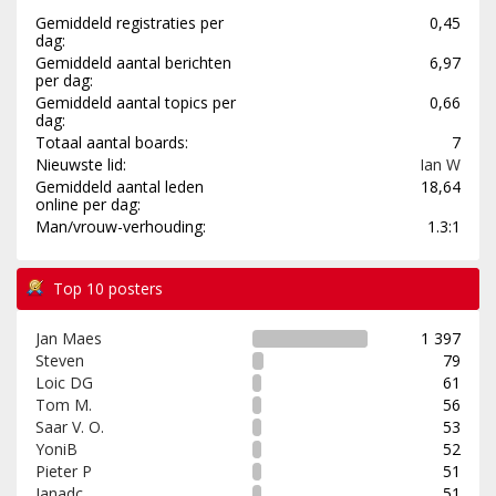
Gemiddeld registraties per
0,45
dag:
Gemiddeld aantal berichten
6,97
per dag:
Gemiddeld aantal topics per
0,66
dag:
Totaal aantal boards:
7
Nieuwste lid:
Ian W
Gemiddeld aantal leden
18,64
online per dag:
Man/vrouw-verhouding:
1.3:1
Top 10 posters
Jan Maes
1 397
Steven
79
Loic DG
61
Tom M.
56
Saar V. O.
53
YoniB
52
Pieter P
51
Janadc
51