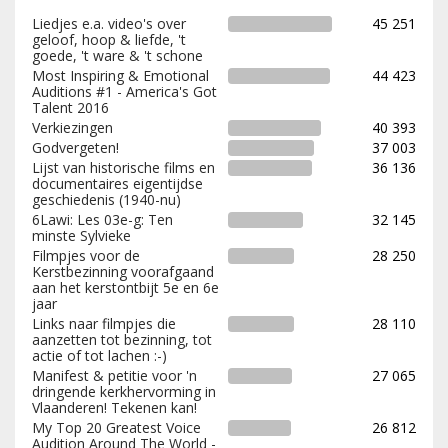
Liedjes e.a. video's over
45 251
geloof, hoop & liefde, 't
goede, 't ware & 't schone
Most Inspiring & Emotional
44 423
Auditions #1 - America's Got
Talent 2016
Verkiezingen
40 393
Godvergeten!
37 003
Lijst van historische films en
36 136
documentaires eigentijdse
geschiedenis (1940-nu)
6Lawi: Les 03e-g: Ten
32 145
minste Sylvieke
Filmpjes voor de
28 250
Kerstbezinning voorafgaand
aan het kerstontbijt 5e en 6e
jaar
Links naar filmpjes die
28 110
aanzetten tot bezinning, tot
actie of tot lachen :-)
Manifest & petitie voor 'n
27 065
dringende kerkhervorming in
Vlaanderen! Tekenen kan!
My Top 20 Greatest Voice
26 812
Audition Around The World -