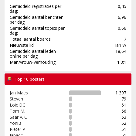
Gemiddeld registraties per
0,45
dag:
Gemiddeld aantal berichten
6,96
per dag:
Gemiddeld aantal topics per
0,66
dag:
Totaal aantal boards:
7
Nieuwste lid:
Ian W
Gemiddeld aantal leden
18,64
online per dag:
Man/vrouw-verhouding:
1.3:1
Top 10 posters
Jan Maes
1 397
Steven
79
Loic DG
61
Tom M.
56
Saar V. O.
53
YoniB
52
Pieter P
51
Janadc
51