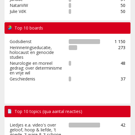
NatanVW
50
Julie VdK
50
Top 10 boards
Godsdienst
1 150
Herinneringseducatie,
273
holocaust en genocide
studies
Neurologie en moreel
48
gedrag: over determinisme
en vrije wil
Geschiedenis
37
Top 10 topics (qua aantal reacties)
Liedjes e.a. video's over
42
geloof, hoop & liefde, 't
goede, 't ware & 't schone