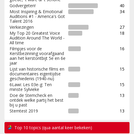
Godvergeten!
40
Most Inspiring & Emotional
34
Auditions #1 - America's Got
Talent 2016
Verkiezingen
27
My Top 20 Greatest Voice
18
Audition Around The World -
All time
Filmpjes voor de
16
Kerstbezinning voorafgaand
aan het kerstontbijt 5e en 6e
jaar
Lijst van historische films en
15
documentaires eigentijdse
geschiedenis (1940-nu)
6Lawi: Les 03e-g: Ten
15
minste Sylvieke
Doe de Stemcheck en
13
ontdek welke partij het best
bij u past
Stemtest 2019
13
Top 10 topics (qua aantal keer bekeken)