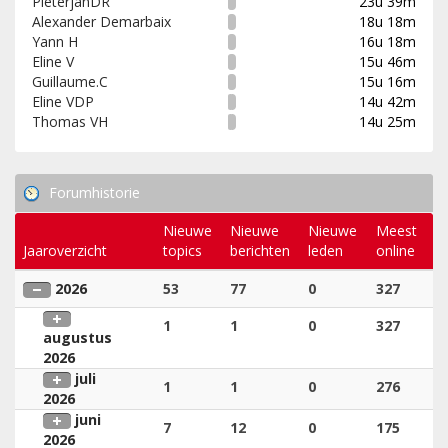
PieterjanDR
23u 39m
Alexander Demarbaix
18u 18m
Yann H
16u 18m
Eline V
15u 46m
Guillaume.C
15u 16m
Eline VDP
14u 42m
Thomas VH
14u 25m
Forumhistorie
Nieuwe
Nieuwe
Nieuwe
Meest
Jaaroverzicht
topics
berichten
leden
online
2026
53
77
0
327
1
1
0
327
augustus
2026
juli
1
1
0
276
2026
juni
7
12
0
175
2026