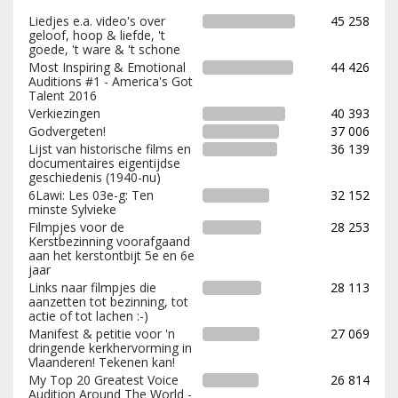
Liedjes e.a. video's over
45 258
geloof, hoop & liefde, 't
goede, 't ware & 't schone
Most Inspiring & Emotional
44 426
Auditions #1 - America's Got
Talent 2016
Verkiezingen
40 393
Godvergeten!
37 006
Lijst van historische films en
36 139
documentaires eigentijdse
geschiedenis (1940-nu)
6Lawi: Les 03e-g: Ten
32 152
minste Sylvieke
Filmpjes voor de
28 253
Kerstbezinning voorafgaand
aan het kerstontbijt 5e en 6e
jaar
Links naar filmpjes die
28 113
aanzetten tot bezinning, tot
actie of tot lachen :-)
Manifest & petitie voor 'n
27 069
dringende kerkhervorming in
Vlaanderen! Tekenen kan!
My Top 20 Greatest Voice
26 814
Audition Around The World -