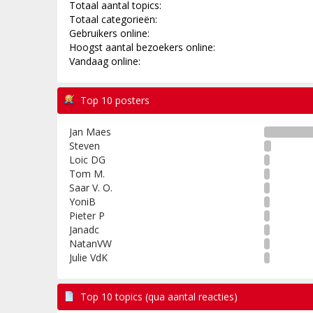
Totaal aantal topics:
Totaal categorieën:
Gebruikers online:
Hoogst aantal bezoekers online:
Vandaag online:
Top 10 posters
Jan Maes
Steven
Loic DG
Tom M.
Saar V. O.
YoniB
Pieter P
Janadc
NatanVW
Julie VdK
Top 10 topics (qua aantal reacties)