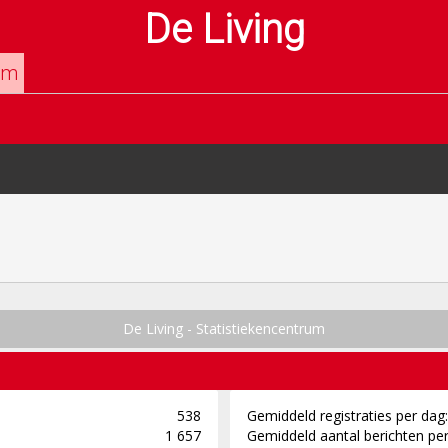
De Living
um
De Living - Statistiekencentrum
538
Gemiddeld registraties per dag:
1 657
Gemiddeld aantal berichten per