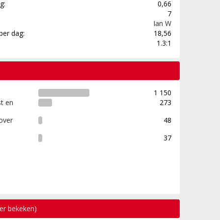
g:
0,66
7
Ian W
per dag:
18,56
1.3:1
1 150
t en
273
over
48
37
eer bekeken)