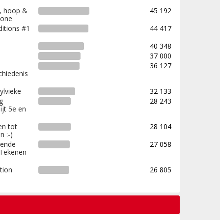
f, hoop &
45 192
chone
ditions #1
44 417
40 348
37 000
36 127
chiedenis
ylvieke
32 133
g
28 243
jt 5e en
en tot
28 104
n :-)
gende
27 058
 Tekenen
tion
26 805