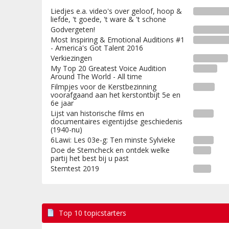
Liedjes e.a. video's over geloof, hoop &
liefde, 't goede, 't ware & 't schone
Godvergeten!
Most Inspiring & Emotional Auditions #1
- America's Got Talent 2016
Verkiezingen
My Top 20 Greatest Voice Audition
Around The World - All time
Filmpjes voor de Kerstbezinning
voorafgaand aan het kerstontbijt 5e en
6e jaar
Lijst van historische films en
documentaires eigentijdse geschiedenis
(1940-nu)
6Lawi: Les 03e-g: Ten minste Sylvieke
Doe de Stemcheck en ontdek welke
partij het best bij u past
Stemtest 2019
Top 10 topicstarters