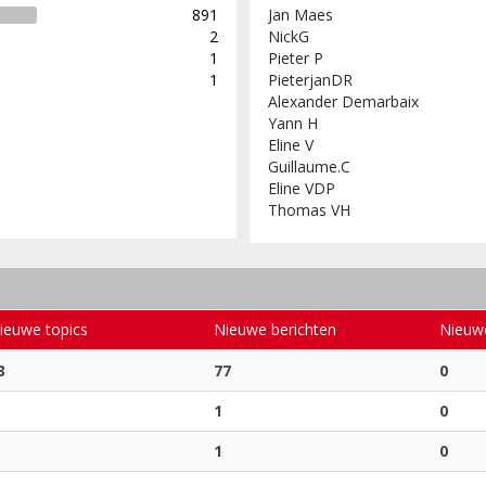
891
Jan Maes
2
NickG
1
Pieter P
1
PieterjanDR
Alexander Demarbaix
Yann H
Eline V
Guillaume.C
Eline VDP
Thomas VH
ieuwe topics
Nieuwe berichten
Nieuw
3
77
0
1
0
1
0