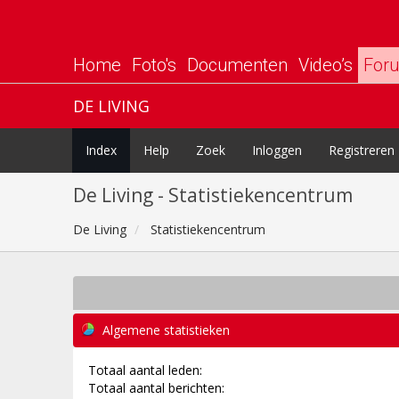
Home
Foto's
Documenten
Video’s
For
DE LIVING
Index
Help
Zoek
Inloggen
Registreren
De Living - Statistiekencentrum
De Living
Statistiekencentrum
Algemene statistieken
Totaal aantal leden:
Totaal aantal berichten: