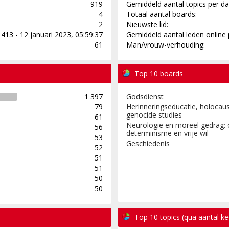
919
Gemiddeld aantal topics per da
4
Totaal aantal boards:
2
Nieuwste lid:
413 - 12 januari 2023, 05:59:37
Gemiddeld aantal leden online 
61
Man/vrouw-verhouding:
Top 10 boards
1 397
Godsdienst
79
Herinneringseducatie, holocaus
genocide studies
61
Neurologie en moreel gedrag: 
56
determinisme en vrije wil
53
Geschiedenis
52
51
51
50
50
Top 10 topics (qua aantal k