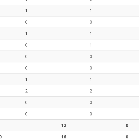
1
1
0
0
1
1
0
1
0
0
0
0
1
1
2
2
0
0
0
0
12
0
0
16
0