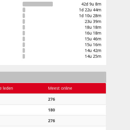
42d 9u 8m
1d 22u 44m
1d 10u 28m
23u 39m
18u 18m
16u 18m
15u 46m
15u 16m
14u 42m
14u 25m
e leden
Meest online
276
180
276