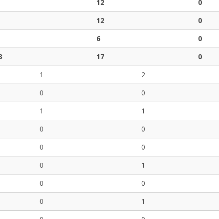
12
0
12
0
6
0
3
17
0
1
2
0
0
1
1
0
0
0
0
0
1
0
0
0
1