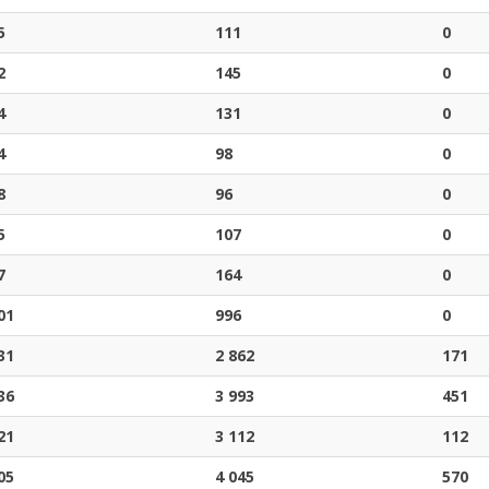
5
111
0
2
145
0
4
131
0
4
98
0
8
96
0
5
107
0
7
164
0
01
996
0
31
2 862
171
36
3 993
451
21
3 112
112
05
4 045
570