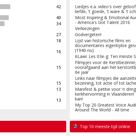
42
Liedjes e.a. video's over geloo
liefde, 't goede, 't ware & 't s
40
Most Inspiring & Emotional Au
- America's Got Talent 2016
34
Verkiezingen
27
Godvergeten!
18
Lijst van historische films en
documentaires eigentijdse ges
(1940-nu)
16
6Lawi: Les 03e-g: Ten minste S
Filmpjes voor de Kerstbezinnin
15
voorafgaand aan het kerstontbi
6e jaar
Links naar filmpjes die aanzett
15
bezinning, tot actie of tot lache
13
Manifest & petitie voor 'n drin
kerkhervorming in Vlaanderen!
kan!
13
My Top 20 Greatest Voice Audi
Around The World - All time
Top 10 meeste tijd online